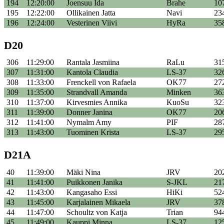
194
12:20:00
Joensuu Ida
Brahe
10
195
12:22:00
Ollikainen Jatta
Navi
23
196
12:24:00
Vesterinen Viivi
HyRa
35
D20
306
11:29:00
Rantala Jasmiina
RaLu
31
307
11:31:00
Kantola Claudia
LS-37
32
308
11:33:00
Frenckell von Rafaela
OK77
27
309
11:35:00
Strandvall Amanda
Minken
36
310
11:37:00
Kirvesmies Annika
KuoSu
32
311
11:39:00
Donner Janina
OK77
20
312
11:41:00
Nymalm Amy
PIF
28
313
11:43:00
Tuominen Krista
LS-37
29
D21A
40
11:39:00
Mäki Nina
JRV
20
41
11:41:00
Puikkonen Janika
S-JKL
21
42
11:43:00
Kangasaho Essi
HiKi
52
43
11:45:00
Karjalainen Mikaela
JRV
37
44
11:47:00
Schoultz von Katja
Trian
94
45
11:49:00
Kauppi Minna
LS-37
12