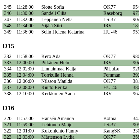
345
11:28:00
Slotte Sofia
OK77
95
346
11:30:00
Sandell Cilia
Raseborg
97
347
11:32:00
Leppänen Nella
LS-37
90
348
11:34:00
Yijälä Siiri
JRV
18
349
11:36:00
Selin Helena Katarina
HU-46
95
D15
332
11:58:00
Kero Ada
OK77
98
333
12:00:00
Pitkänen Helmi
JRV
90
334
12:02:00
Linnainmaa Katja
PäLuLu
92
335
12:04:00
Torrkulla Henna
Femman
39
336
12:06:00
Nilsson Matilda
OK77
38
337
12:08:00
Riutto Eerika
HU-46
38
338
12:10:00
Kerkkonen Aada
JRV
96
D16
320
11:57:00
Hansén Amanda
Botnia
34
321
11:59:00
Lehtonen Maiju
LS-37
90
322
12:01:00
Kukonlehto Fanny
KangSK
33
323
12:03:00
Mårtenson Lydia
OK77
35