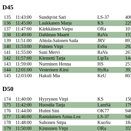
D45
135
11:43:00
Sundqvist Sari
LS-37
40
136
11:45:00
Laukkanen Marja
KS
22
137
11:47:00
Kärkkäinen Varpu
ORa
10
138
11:49:00
Dahlman Maarit
RaVa
15
139
11:51:00
Ahtola-Salonen Saila
JRV
89
140
11:53:00
Palmen Virpi
EsSu
29
141
11:55:00
Suni Mervi
RaVa
26
142
11:57:00
Klemetti Tarja
LipTa
14
143
11:59:00
Nurminen Henna
HS
25
144
12:01:00
Vesterinen Kirsi
HyRa
39
145
12:03:00
Hakuli Mia
KeU
80
D50
174
11:40:00
Hyyrynen Virpi
KS
15
175
11:42:00
Huostila Tarja
LamSä
17
176
11:44:00
Hulmi Sini
OK77
94
177
11:46:00
Rantalainen Anna-Lea
LS-37
94
178
11:48:00
Suhonen Sirpa
KuoSu
18
179
11:50:00
Kinnunen Virpi
ORa
35