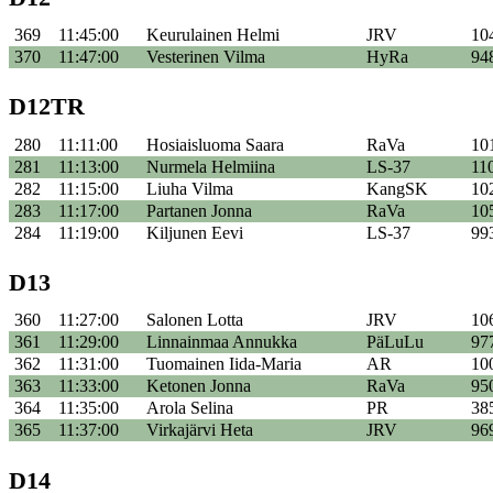
369
11:45:00
Keurulainen Helmi
JRV
10
370
11:47:00
Vesterinen Vilma
HyRa
94
D12TR
280
11:11:00
Hosiaisluoma Saara
RaVa
10
281
11:13:00
Nurmela Helmiina
LS-37
11
282
11:15:00
Liuha Vilma
KangSK
10
283
11:17:00
Partanen Jonna
RaVa
10
284
11:19:00
Kiljunen Eevi
LS-37
99
D13
360
11:27:00
Salonen Lotta
JRV
10
361
11:29:00
Linnainmaa Annukka
PäLuLu
97
362
11:31:00
Tuomainen Iida-Maria
AR
10
363
11:33:00
Ketonen Jonna
RaVa
95
364
11:35:00
Arola Selina
PR
38
365
11:37:00
Virkajärvi Heta
JRV
96
D14