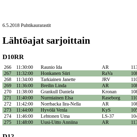
6.5.2018 Puhtikaurarastit
Lähtöajat sarjoittain
D10RR
266
11:30:00
Raunio Ida
AR
11
267
11:32:00
Honkanen Siiri
RaVa
10
268
11:34:00
Tarkiainen Janette
JRV
11
269
11:36:00
Breilin Linda
AR
10
270
11:38:00
Grankull Daniela
Kronan
10
271
11:40:00
Nurmiainen Elsa
Raseborg
11
272
11:42:00
Norrbacka Iira-Nella
AR
10
273
11:44:00
Hyvölä Venla
KyS
10
274
11:46:00
Lehtonen Uma
LS-37
10
275
11:48:00
Uusi-Uitto Anniina
AR
11
D12