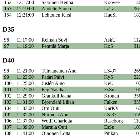
152
12:17:00
Saarinen Henna
Koovee
14
153
12:19:00
Andelin Sanna
LaTa
96
154
12:21:00
Lehtonen Kirsi
HauSi
18
D35
96
11:17:00
Reiman Suvi
AskU
11
97
11:19:00
Penttilä Marja
KoS
31
D40
98
11:21:00
Tahvanainen Anu
LS-37
26
99
11:23:00
Pätäri Päivi
KyS
22
100
11:25:00
Juslén Aino
KeU
10
101
11:27:00
Fey Natalia
EsSu
10
102
11:29:00
Grankull Jaana
Kronan
35
103
11:31:00
Björndahl Lilian
Falken
33
104
11:33:00
Örn Outi
KärKV
16
105
11:35:00
Nurmela Anu
LS-37
55
106
11:37:00
Wolff Charlotta
Raseborg
11
107
11:39:00
Marttila Outi
EsSu
10
108
11:41:00
Oinonen Lotta
Pihkan
10