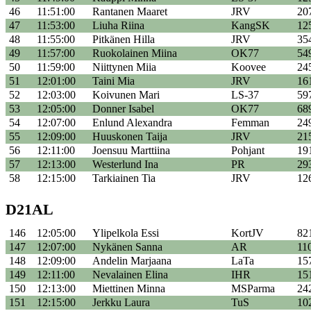
46
11:51:00
Rantanen Maaret
JRV
20
47
11:53:00
Liuha Riina
KangSK
12
48
11:55:00
Pitkänen Hilla
JRV
35
49
11:57:00
Ruokolainen Miina
OK77
54
50
11:59:00
Niittynen Miia
Koovee
24
51
12:01:00
Taini Mia
JRV
16
52
12:03:00
Koivunen Mari
LS-37
59
53
12:05:00
Donner Isabel
OK77
68
54
12:07:00
Enlund Alexandra
Femman
24
55
12:09:00
Huuskonen Taija
JRV
21
56
12:11:00
Joensuu Marttiina
Pohjant
19
57
12:13:00
Westerlund Ina
PR
29
58
12:15:00
Tarkiainen Tia
JRV
12
D21AL
146
12:05:00
Ylipelkola Essi
KortJV
82
147
12:07:00
Nykänen Sanna
AR
11
148
12:09:00
Andelin Marjaana
LaTa
15
149
12:11:00
Nevalainen Elina
IHR
15
150
12:13:00
Miettinen Minna
MSParma
24
151
12:15:00
Jerkku Laura
TuS
10