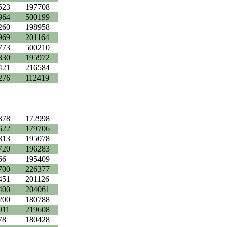
523
197708
964
500199
260
198958
969
201164
773
500210
330
195972
421
216584
276
112419
378
172998
622
179706
313
195078
720
196283
66
195409
700
226377
451
201126
400
204061
200
180788
911
219608
78
180428