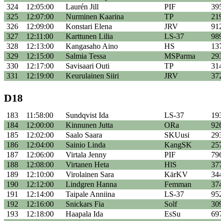
324
12:05:00
Laurén Jill
PIF
39
325
12:07:00
Nurminen Kaarina
TP
21
326
12:09:00
Konstari Elena
JRV
91
327
12:11:00
Karttunen Lilia
LS-37
98
328
12:13:00
Kangasaho Aino
HS
13
329
12:15:00
Salmia Tessa
MSParma
29
330
12:17:00
Savisaari Outi
TP
31
331
12:19:00
Keurulainen Siiri
JRV
37
D18
183
11:58:00
Sundqvist Ida
LS-37
19
184
12:00:00
Kinnunen Jutta
ORa
92
185
12:02:00
Saalo Saara
SKUusi
29
186
12:04:00
Sainio Linda
KangSK
25
187
12:06:00
Virtala Jenny
PIF
79
188
12:08:00
Virtanen Heta
HlS
37
189
12:10:00
Virolainen Sara
KärKV
34
190
12:12:00
Lindgren Hanna
Femman
37
191
12:14:00
Taipale Anniina
LS-37
95
192
12:16:00
Snickars Fia
Solf
30
193
12:18:00
Haapala Ida
EsSu
69