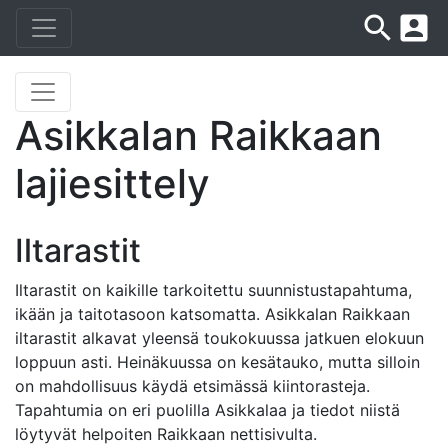
search
account_box
Asikkalan Raikkaan
lajiesittely
Iltarastit
Iltarastit on kaikille tarkoitettu suunnistustapahtuma,
ikään ja taitotasoon katsomatta. Asikkalan Raikkaan
iltarastit alkavat yleensä toukokuussa jatkuen elokuun
loppuun asti. Heinäkuussa on kesätauko, mutta silloin
on mahdollisuus käydä etsimässä kiintorasteja.
Tapahtumia on eri puolilla Asikkalaa ja tiedot niistä
löytyvät helpoiten Raikkaan nettisivulta.