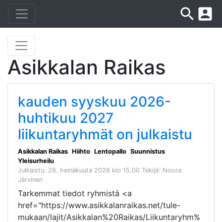
search
account_box
Asikkalan Raikas
kauden syyskuu 2026-
huhtikuu 2027
liikuntaryhmät on julkaistu
Asikkalan Raikas
Hiihto
Lentopallo
Suunnistus
Yleisurheilu
Julkaistu: 28. heinäkuuta 2026 klo 15.00
Tekijä: Noora
Järvinen
Tarkemmat tiedot ryhmistä <a
href="https://www.asikkalanraikas.net/tule-
mukaan/lajit/Asikkalan%20Raikas/Liikuntaryhm%