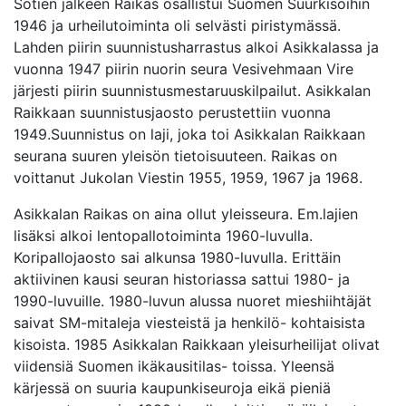
Sotien jälkeen Raikas osallistui Suomen Suurkisoihin
1946 ja urheilutoiminta oli selvästi piristymässä.
Lahden piirin suunnistusharrastus alkoi Asikkalassa ja
vuonna 1947 piirin nuorin seura Vesivehmaan Vire
järjesti piirin suunnistusmestaruuskilpailut. Asikkalan
Raikkaan suunnistusjaosto perustettiin vuonna
1949.Suunnistus on laji, joka toi Asikkalan Raikkaan
seurana suuren yleisön tietoisuuteen. Raikas on
voittanut Jukolan Viestin 1955, 1959, 1967 ja 1968.
Asikkalan Raikas on aina ollut yleisseura. Em.lajien
lisäksi alkoi lentopallotoiminta 1960-luvulla.
Koripallojaosto sai alkunsa 1980-luvulla. Erittäin
aktiivinen kausi seuran historiassa sattui 1980- ja
1990-luvuille. 1980-luvun alussa nuoret mieshiihtäjät
saivat SM-mitaleja viesteistä ja henkilö- kohtaisista
kisoista. 1985 Asikkalan Raikkaan yleisurheilijat olivat
viidensiä Suomen ikäkausitilas- toissa. Yleensä
kärjessä on suuria kaupunkiseuroja eikä pieniä