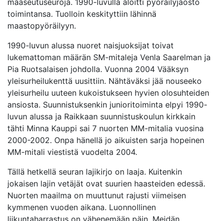
maaseutuseuroja. 1990-luvulla aloitti pyöräilyjaosto
toimintansa. Tuolloin keskityttiin lähinnä
maastopyöräilyyn.
1990-luvun alussa nuoret naisjuoksijat toivat
lukemattoman määrän SM-mitaleja Venla Saarelman ja
Pia Ruotsalaisen johdolla. Vuonna 2004 Vääksyn
yleisurheilukenttä uusittiin. Nähtäväksi jää nouseeko
yleisurheilu uuteen kukoistukseen hyvien olosuhteiden
ansiosta. Suunnistuksenkin junioritoiminta elpyi 1990-
luvun alussa ja Raikkaan suunnistuskoulun kirkkain
tähti Minna Kauppi sai 7 nuorten MM-mitalia vuosina
2000-2002. Onpa hänellä jo aikuisten sarja hopeinen
MM-mitali viestistä vuodelta 2004.
Tällä hetkellä seuran lajikirjo on laaja. Kuitenkin
jokaisen lajin vetäjät ovat suurien haasteiden edessä.
Nuorten maailma on muuttunut rajusti viimeisen
kymmenen vuoden aikana. Luonnollinen
liikuntaharrastus on vähenemään päin. Meidän