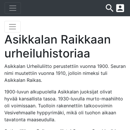
search
account_box
Asikkalan Raikkaan
urheiluhistoriaa
Asikkalan Urheiluliitto perustettiin vuonna 1900. Seuran
nimi muutettiin vuonna 1910, jolloin nimeksi tuli
Asikkalan Raikas.
1900-luvun alkupuolella Asikkalan juoksijat olivat
hyvää kansallista tasoa. 1930-luvulla murto-maahiihto
oli voimissaan. Tuolloin rakennettiin talkoovoimin
Vesivehmaalle hyppyrimäki, mikä oli tuohon aikaan
tavatonta maaseudulla.