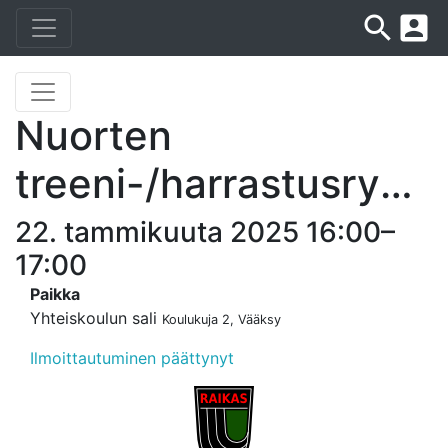
search
account_box
Nuorten
treeni-/harrastusryhmä
22. tammikuuta 2025 16:00–
17:00
Paikka
Yhteiskoulun sali
Koulukuja 2, Vääksy
Ilmoittautuminen päättynyt