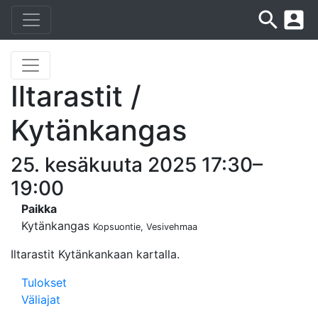
search
account_box
Iltarastit /
Kytänkangas
25. kesäkuuta 2025 17:30–
19:00
Paikka
Kytänkangas
Kopsuontie, Vesivehmaa
Iltarastit Kytänkankaan kartalla.
Tulokset
Väliajat