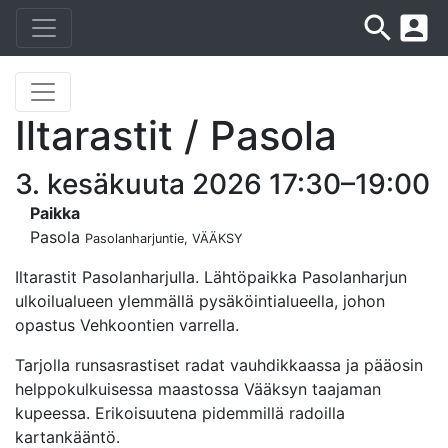
search
account_box
Iltarastit / Pasola
3. kesäkuuta 2026 17:30–19:00
Paikka
Pasola
Pasolanharjuntie, VÄÄKSY
Iltarastit Pasolanharjulla. Lähtöpaikka Pasolanharjun
ulkoilualueen ylemmällä pysäköintialueella, johon
opastus Vehkoontien varrella.
Tarjolla runsasrastiset radat vauhdikkaassa ja pääosin
helppokulkuisessa maastossa Vääksyn taajaman
kupeessa. Erikoisuutena pidemmillä radoilla
kartankääntö.