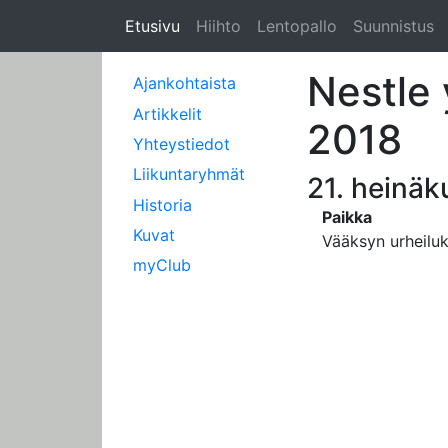
Etusivu
Hiihto
Lentopallo
Suunnistus
Nestle 
Ajankohtaista
Artikkelit
2018
Yhteystiedot
Liikuntaryhmät
21. heinä
Historia
Paikka
Kuvat
Vääksyn urheilu
myClub