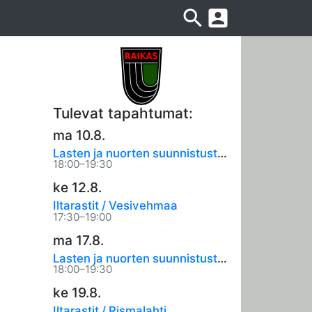
search
account_box
Tulevat tapahtumat:
ma 10.8.
t
Lasten ja nuorten suunnistustreenit
18:00–19:30
ke 12.8.
Iltarastit / Vesivehmaa
17:30–19:00
ma 17.8.
Lasten ja nuorten suunnistustreenit
18:00–19:30
ke 19.8.
Iltarastit / Rismalahti