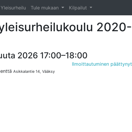
Yleisurheilu
Tule mukaan
Kilpailut
yleisurheilukoulu 2020-
kuuta 2026 17:00–18:00
Ilmoittautuminen päättyny
kenttä
Asikkalantie 14, Vääksy