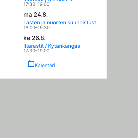
17:30–19:00
ma 24.8.
Lasten ja nuorten suunnistustreenit
18:00–19:30
ke 26.8.
Iltarastit / Kytänkangas
17:30–19:00
calendar_today
Kalenteri