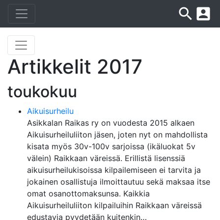
search
account_box
Artikkelit 2017
toukokuu
Aikuisurheilu
Asikkalan Raikas ry on vuodesta 2015 alkaen
Aikuisurheiluliiton jäsen, joten nyt on mahdollista
kisata myös 30v-100v sarjoissa (ikäluokat 5v
välein) Raikkaan väreissä. Erillistä lisenssiä
aikuisurheilukisoissa kilpailemiseen ei tarvita ja
jokainen osallistuja ilmoittautuu sekä maksaa itse
omat osanottomaksunsa. Kaikkia
Aikuisurheiluliiton kilpailuihin Raikkaan väreissä
edustavia pyydetään kuitenkin…