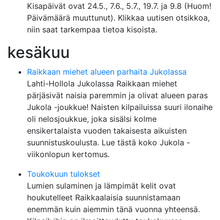
Kisapäivät ovat 24.5., 7.6., 5.7., 19.7. ja 9.8 (Huom!
Päivämäärä muuttunut). Klikkaa uutisen otsikkoa,
niin saat tarkempaa tietoa kisoista.
kesäkuu
Raikkaan miehet alueen parhaita Jukolassa
Lahti-Hollola Jukolassa Raikkaan miehet
pärjäsivät naisia paremmin ja olivat alueen paras
Jukola -joukkue! Naisten kilpailuissa suuri ilonaihe
oli nelosjoukkue, joka sisälsi kolme
ensikertalaista vuoden takaisesta aikuisten
suunnistuskoulusta. Lue tästä koko Jukola -
viikonlopun kertomus.
Toukokuun tulokset
Lumien sulaminen ja lämpimät kelit ovat
houkutelleet Raikkaalaisia suunnistamaan
enemmän kuin aiemmin tänä vuonna yhteensä.