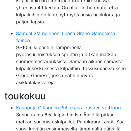
Kilpailuihin on ilmoittauduttu toukokuussa
yhteensä 49 kertaa. On ollut ilo huomata, että
kilpailuihin on lähtenyt myös uusia henkilöitä ja
paljon lapsia.
Samuel SM nelonen, Leena Grano Gamesissa
toinen
9.-10.6. kilpailtiin Tampereella
pyöräsuunnistuksen sprintin ja pitkän matkan
suomenmestaruuksista. Samaan aikaan samasta
kilpailukeskuksesta kilpailtiin tossusuunnistuksen
Grano Gamesit, jossa nähtiin myös
asikkalalaisvärejä.
toukokuu
Kauppi ja Oikarinen Puhtikaura-rastien voittoon
Sunnuntaina 6.5. kilpailtiin Iso-Äiniöllä pitkän
matkan suunnistuskilpailut, Puhtikaura-rastit. Sää
suosi kevään ensimmäisellä lämpimällä päivällä