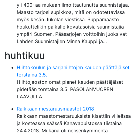
yli 400: aa mukaan ilmoittautunutta suunnistajaa.
Maasto tarjosi supikkoa, mitä on odotettavissa
myös kesän Jukolan viestissä. Suppamaasto
houkuttelikin paikalle kovatasoisia suunnistajia
ympäri Suomen. Pääsarjojen voittoihin juoksivat
Lahden Suunnistajien Minna Kauppi ja…
huhtikuu
Hiihtokoulun ja sarjahiihtojen kauden päättäjäiset
torstaina 3.5.
Hiihtojaoston omat pienet kauden päättäjäiset
pidetään torstaina 3.5. PASOLANVUOREN
LAAVULLA.
Raikkaan mestaruusmaastot 2018
Raikkaan maastomestaruuksista kisattiin viileässä
ja kosteassa säässä Kanavapuistossa tiistaina
24.4.2018. Mukana oli nelisenkymmentä