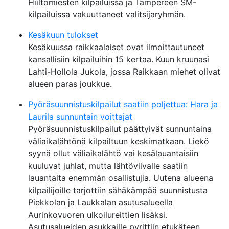
Hiiltomiesten kilpailuissa ja Tampereen SM-
kilpailuissa vakuuttaneet valitsijaryhmän.
Kesäkuun tulokset
Kesäkuussa raikkaalaiset ovat ilmoittautuneet
kansallisiin kilpailuihin 15 kertaa. Kuun kruunasi
Lahti-Hollola Jukola, jossa Raikkaan miehet olivat
alueen paras joukkue.
Pyöräsuunnistuskilpailut saatiin poljettua: Hara ja
Laurila sunnuntain voittajat
Pyöräsuunnistuskilpailut päättyivät sunnuntaina
väliaikalähtönä kilpailtuun keskimatkaan. Liekö
syynä ollut väliaikalähtö vai kesälauantaisiin
kuuluvat juhlat, mutta lähtöviivalle saatiin
lauantaita enemmän osallistujia. Uutena alueena
kilpailijoille tarjottiin sähäkämpää suunnistusta
Piekkolan ja Laukkalan asutusalueella
Aurinkovuoren ulkoilureittien lisäksi.
Asutusalueiden asukkaille pyrittiin etukäteen