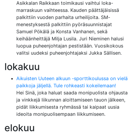
Asikkalan Raikkaan toimikausi vaihtui loka-
marraskuun vaihteessa. Kauden päättäjäisissä
palkittiin vuoden parhaita urheilijoita. SM-
menestyksestä palkittiin pyöräsuunnistajat
Samuel Pökälä ja Konsta Vanhanen, sekä
keihäänheittäjä Milja Lusila. Juri Nieminen halusi
luopua puheenjohtajan pestistään. Vuosikokous
valitsi uudeksi puheenjohtajaksi Jukka Sällisen.
lokakuu
Aikuisten Uuteen alkuun -sporttikoulussa on vielä
paikkoja jäljellä. Tule rohkeasti kokeilemaan!
Hei Sinä, joka haluat saada monipuolista ohjausta
ja vinkkejä liikunnan aloittamiseen tauon jälkeen,
pidät liikkumisesta ryhmässä tai kaipaat uusia
ideoita monipuolisempaan liikkumiseen.
elokuu