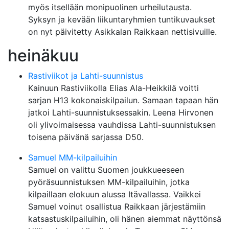
myös itsellään monipuolinen urheilutausta.
Syksyn ja kevään liikuntaryhmien tuntikuvaukset
on nyt päivitetty Asikkalan Raikkaan nettisivuille.
heinäkuu
Rastiviikot ja Lahti-suunnistus
Kainuun Rastiviikolla Elias Ala-Heikkilä voitti
sarjan H13 kokonaiskilpailun. Samaan tapaan hän
jatkoi Lahti-suunnistuksessakin. Leena Hirvonen
oli ylivoimaisessa vauhdissa Lahti-suunnistuksen
toisena päivänä sarjassa D50.
Samuel MM-kilpailuihin
Samuel on valittu Suomen joukkueeseen
pyöräsuunnistuksen MM-kilpailuihin, jotka
kilpaillaan elokuun alussa Itävallassa. Vaikkei
Samuel voinut osallistua Raikkaan järjestämiin
katsastuskilpailuihin, oli hänen aiemmat näyttönsä