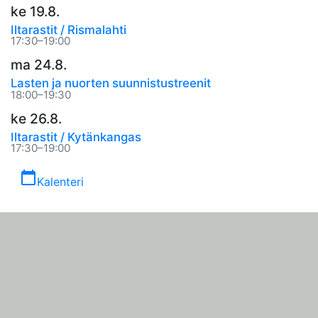
ke 19.8.
Iltarastit / Rismalahti
17:30–19:00
ma 24.8.
Lasten ja nuorten suunnistustreenit
18:00–19:30
ke 26.8.
Iltarastit / Kytänkangas
17:30–19:00
calendar_today
Kalenteri