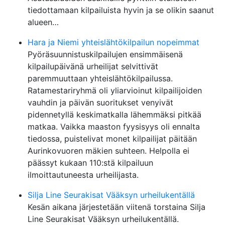
tiedottamaan kilpailuista hyvin ja se olikin saanut
alueen…
Hara ja Niemi yhteislähtökilpailun nopeimmat
Pyöräsuunnistuskilpailujen ensimmäisenä
kilpailupäivänä urheilijat selvittivät
paremmuuttaan yhteislähtökilpailussa.
Ratamestariryhmä oli yliarvioinut kilpailijoiden
vauhdin ja päivän suoritukset venyivät
pidennetyllä keskimatkalla lähemmäksi pitkää
matkaa. Vaikka maaston fyysisyys oli ennalta
tiedossa, puistelivat monet kilpailijat päitään
Aurinkovuoren mäkien suhteen. Helpolla ei
päässyt kukaan 110:stä kilpailuun
ilmoittautuneesta urheilijasta.
Silja Line Seurakisat Vääksyn urheilukentällä
Kesän aikana järjestetään viitenä torstaina Silja
Line Seurakisat Vääksyn urheilukentällä.