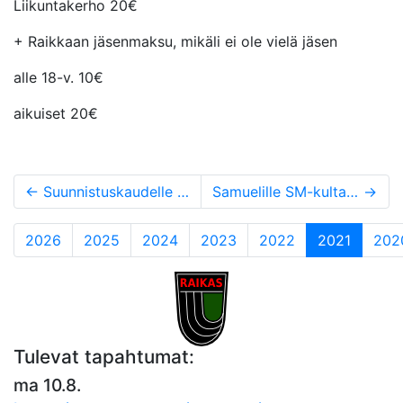
Liikuntakerho 20€
+ Raikkaan jäsenmaksu, mikäli ei ole vielä jäsen
alle 18-v. 10€
aikuiset 20€
←
Suunnistuskaudelle upea aloitus Billnäsissä
Samuelille SM-kultaa, -hopeaa ja paikka MM-kisoihin
→
(current
2026
2025
2024
2023
2022
2021
202
Tulevat tapahtumat:
ma 10.8.