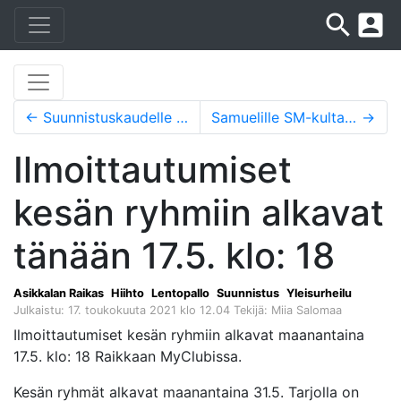
search
account_box
←
Suunnistuskaudelle upea aloitus Billnäsissä
Samuelille SM-kultaa, -hopeaa ja paikka MM-kisoihin
→
Ilmoittautumiset
kesän ryhmiin alkavat
tänään 17.5. klo: 18
Asikkalan Raikas
Hiihto
Lentopallo
Suunnistus
Yleisurheilu
Julkaistu: 17. toukokuuta 2021 klo 12.04
Tekijä: Miia Salomaa
Ilmoittautumiset kesän ryhmiin alkavat maanantaina
17.5. klo: 18 Raikkaan MyClubissa.
Kesän ryhmät alkavat maanantaina 31.5. Tarjolla on