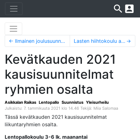
search
account_box
←
Ilmainen joulusuunnistus 1.-31.12.
Lasten hiihtokoulu alkaa 13.1.
→
Kevätkauden 2021
kausisuunnitelmat
ryhmien osalta
Asikkalan Raikas
Lentopallo
Suunnistus
Yleisurheilu
Julkaistu: 7. tammikuuta 2021 klo 14.46
Tekijä: Miia Salomaa
Tässä kevätkauden 2021 kausisuunnitelmat
liikuntaryhmien osalta.
Lentopallokoulu 3-6 lk. maanantai