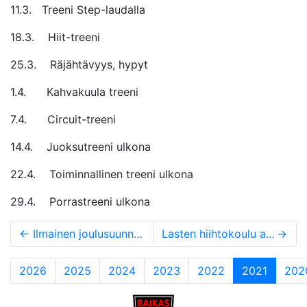
11.3. Treeni Step-laudalla
18.3. Hiit-treeni
25.3. Räjähtävyys, hypyt
1.4. Kahvakuula treeni
7.4. Circuit-treeni
14.4. Juoksutreeni ulkona
22.4. Toiminnallinen treeni ulkona
29.4. Porrastreeni ulkona
←
Ilmainen joulusuunnistus 1.-31.12.
Lasten hiihtokoulu alkaa 13.1.
→
(current
2026
2025
2024
2023
2022
2021
202