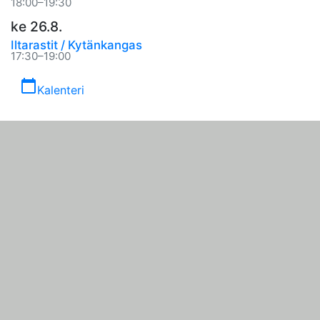
18:00–19:30
ke 26.8.
Iltarastit / Kytänkangas
17:30–19:00
calendar_today
Kalenteri