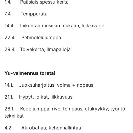
1.4. Pääsiäis spessu kerta
7.4. Temppurata
14.4. Liikuntaa musiikin mukaan, leikkivarjo
22.4. Pehmolelujumppa
29.4. Toivekerta, ilmapalloja
Yu-valmennus torstai
14.1. Juoksuharjoitus, voima + nopeus
21.1. Hypyt, loikat, liikkuvuus
28.1. Keppijumppa, rive, tempaus, etukyykky, työntö
tekniikat
4.2. Akrobatiaa, kehonhallintaa