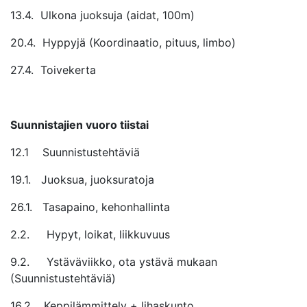
13.4. Ulkona juoksuja (aidat, 100m)
20.4. Hyppyjä (Koordinaatio, pituus, limbo)
27.4. Toivekerta
Suunnistajien vuoro tiistai
12.1 Suunnistustehtäviä
19.1. Juoksua, juoksuratoja
26.1. Tasapaino, kehonhallinta
2.2. Hypyt, loikat, liikkuvuus
9.2. Ystäväviikko, ota ystävä mukaan
(Suunnistustehtäviä)
16.2. Keppilämmittely + lihaskunto