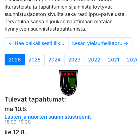
iltarasteista ja tapahtumien sijainnista löytyvät
suunnistusjaoston sivuilta sekä rastilippu-palvelusta.
Tervetuloa sankoin joukon nauttimaan matalan
kynnyksen suunnistustapahtumista.
←
Hae paikallisesti liikuttavimpaan kesäduuniin. Palkkaamme 4, 15-17 -vuotiasta nuorta Kesäduuniin Op:n piikkiin
Kesän yleisurheilutorstait
→
(current)
2026
2025
2024
2023
2022
2021
202
Tulevat tapahtumat:
ma 10.8.
Lasten ja nuorten suunnistustreenit
18:00–19:30
ke 12.8.