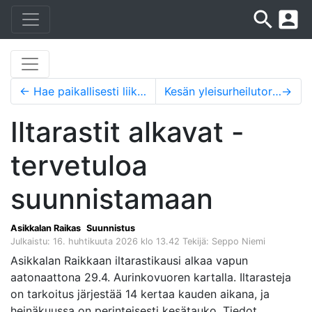
search
account_box
←
Hae paikallisesti liikuttavimpaan kesäduuniin. Palkkaamme 4, 15-17 -vuotiasta nuorta Kesäduuniin Op:n piikkiin
Kesän yleisurheilutorstait
→
Iltarastit alkavat -
tervetuloa
suunnistamaan
Asikkalan Raikas
Suunnistus
Julkaistu: 16. huhtikuuta 2026 klo 13.42
Tekijä: Seppo Niemi
Asikkalan Raikkaan iltarastikausi alkaa vapun
aatonaattona 29.4. Aurinkovuoren kartalla. Iltarasteja
on tarkoitus järjestää 14 kertaa kauden aikana, ja
heinäkuussa on perinteisesti kesätauko. Tiedot