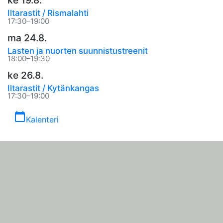
ke 19.8.
Iltarastit / Rismalahti
17:30–19:00
ma 24.8.
Lasten ja nuorten suunnistustreenit
18:00–19:30
ke 26.8.
Iltarastit / Kytänkangas
17:30–19:00
calendar_today
Kalenteri