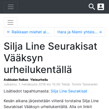
search
account_box
←
Raikkaan miehet alueen parhaita Jukolassa
Hara ja Niemi yhteislähtökilpailun nopeimmat
→
Silja Line Seurakisat
Vääksyn
urheilukentällä
Asikkalan Raikas
Yleisurheilu
Julkaistu: 1. heinäkuuta 2018 klo 10.00
Tekijä: Tommi Tanskanen
Lisätiedot tapahtumasta:
Silja Line Seurakisat
Kesän aikana järjestetään viitenä torstaina Silja Line
Seurakisat Vääksyn urheilukentällä. Alla on linkit