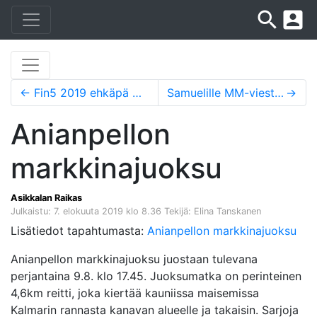
search
account_box
←
Fin5 2019 ehkäpä menestyksekkäin rastiviikko Raikkaan historiassa!
Samuelille MM-viestipronssia ja 4. sija pitkältä matkalta
→
Anianpellon
markkinajuoksu
Asikkalan Raikas
Julkaistu: 7. elokuuta 2019 klo 8.36
Tekijä: Elina Tanskanen
Lisätiedot tapahtumasta:
Anianpellon markkinajuoksu
Anianpellon markkinajuoksu juostaan tulevana
perjantaina 9.8. klo 17.45. Juoksumatka on perinteinen
4,6km reitti, joka kiertää kauniissa maisemissa
Kalmarin rannasta kanavan alueelle ja takaisin. Sarjoja