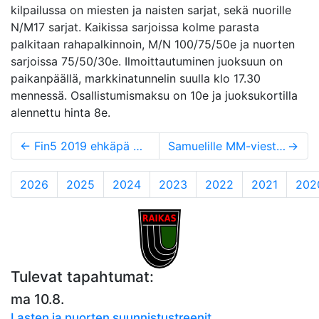
kilpailussa on miesten ja naisten sarjat, sekä nuorille
N/M17 sarjat. Kaikissa sarjoissa kolme parasta
palkitaan rahapalkinnoin, M/N 100/75/50e ja nuorten
sarjoissa 75/50/30e. Ilmoittautuminen juoksuun on
paikanpäällä, markkinatunnelin suulla klo 17.30
mennessä. Osallistumismaksu on 10e ja juoksukortilla
alennettu hinta 8e.
←
Fin5 2019 ehkäpä menestyksekkäin rastiviikko Raikkaan historiassa!
Samuelille MM-viestipronssia ja 4. sija pitkältä matkalta
→
2026
2025
2024
2023
2022
2021
202
Tulevat tapahtumat:
ma 10.8.
Lasten ja nuorten suunnistustreenit