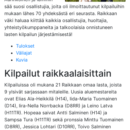
sää suosi osallistujia, joita oli ilmoittautunut kilpailuihin
mukaan lähes 70 yhdeksästä eri seurasta. Raikkaan
väki haluaa kiittää kaikkia osallistujia, huoltajia,
yhteistyökumppaneita ja talkoolaisia onnistuneen
lasten kilpailun järjestämisestä!
Tulokset
Väliajat
Kuvia
Kilpailut raikkaalaisittain
Kilpailuissa oli mukana 21 Raikkaan omaa lasta, joista
9 ylsivät sarjassaan mitaleille. Uusia aluemestareita
ovat Elias Ala-Heikkilä (H14), Iida-Maria Tuomainen
(D14), Iira-Nella Norrbacka (D8RR) ja Leino Latva
(H11TR). Hopeaa saivat Antti Salminen (H14) ja
Sampsa Tura (H11TR) sekä pronssia Minttu Tuomainen
(D8RR), Jessica Lohtari (D10RR), Toivo Salminen