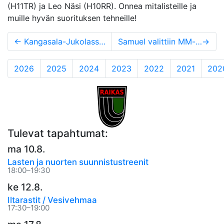
(H11TR) ja Leo Näsi (H10RR). Onnea mitalisteille ja
muille hyvän suorituksen tehneille!
←
Kangasala-Jukolassa parannettiin lähtönumeroita
Samuel valittiin MM-joukkueeseen
→
2026
2025
2024
2023
2022
2021
202
Tulevat tapahtumat:
ma 10.8.
Lasten ja nuorten suunnistustreenit
18:00–19:30
ke 12.8.
Iltarastit / Vesivehmaa
17:30–19:00