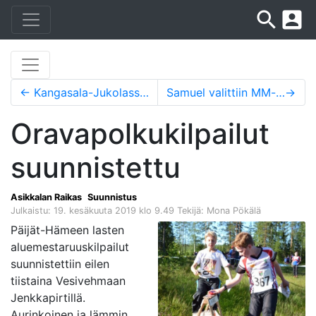
search
account_box
←
Kangasala-Jukolassa parannettiin lähtönumeroita
Samuel valittiin MM-joukkueeseen
→
Oravapolkukilpailut
suunnistettu
Asikkalan Raikas
Suunnistus
Julkaistu: 19. kesäkuuta 2019 klo 9.49
Tekijä: Mona Pökälä
Päijät-Hämeen lasten
aluemestaruuskilpailut
suunnistettiin eilen
tiistaina Vesivehmaan
Jenkkapirtillä.
Aurinkoinen ja lämmin