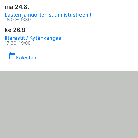
ma 24.8.
Lasten ja nuorten suunnistustreenit
18:00–19:30
ke 26.8.
Iltarastit / Kytänkangas
17:30–19:00
calendar_today
Kalenteri