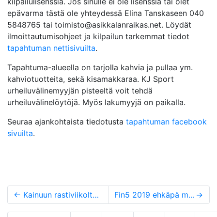
kilpailulisenssiä. Jos sinulle ei ole lisenssiä tai olet
epävarma tästä ole yhteydessä Elina Tanskaseen 040
5848765 tai toimisto@asikkalanraikas.net. Löydät
ilmoittautumisohjeet ja kilpailun tarkemmat tiedot
tapahtuman nettisivuilta
.
Tapahtuma-alueella on tarjolla kahvia ja pullaa ym.
kahviotuotteita, sekä kisamakkaraa. KJ Sport
urheiluvälinemyyjän pisteeltä voit tehdä
urheiluvälinelöytöjä. Myös lakumyyjä on paikalla.
Seuraa ajankohtaista tiedotusta
tapahtuman facebook
sivuilta
.
←
Kainuun rastiviikolta Eliakselle pronssia
Fin5 2019 ehkäpä menestyksekkäin rastiviikko Raikkaan historiassa!
→