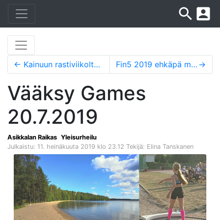
search
account_box
←
Kainuun rastiviikolta Eliakselle pronssia
Fin5 2019 ehkäpä menestyksekkäin rastiviikko Raikkaan historiassa!
→
Vääksy Games
20.7.2019
Asikkalan Raikas
Yleisurheilu
Julkaistu: 11. heinäkuuta 2019 klo 23.12
Tekijä: Elina Tanskanen