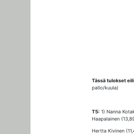
Tässä tulokset eil
pallo/kuula)
T5:
1) Nanna Kotako
Haapalainen (13,8
Hertta Kivinen (11