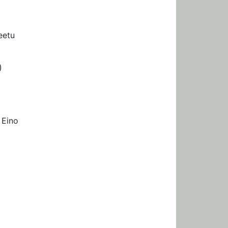
eetu
)
 Eino