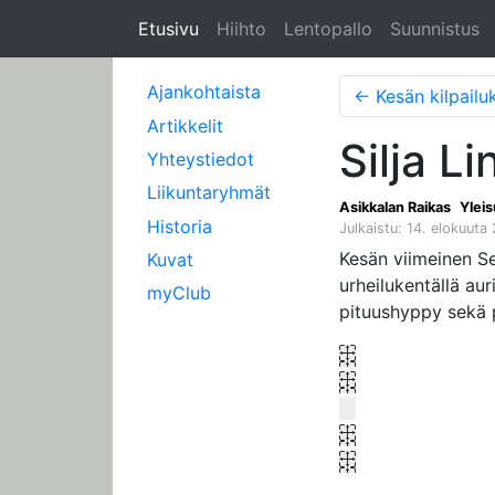
Etusivu
Hiihto
Lentopallo
Suunnistus
Ajankohtaista
←
Kesän kilpailu
Artikkelit
Silja L
Yhteystiedot
Liikuntaryhmät
Asikkalan Raikas
Yleis
Historia
Julkaistu: 14. elokuuta
Kesän viimeinen Se
Kuvat
urheilukentällä aur
myClub
pituushyppy sekä p