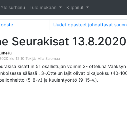
Yleisurheilu
Tule mukaan
Kilpailut
kooste
ine Seurakisat 13.8.2020
urheilu
 2020 klo 12.10
Tekijä: Miia Salomaa
urakisa kisattiin 51 osallistujan voimin 3- otteluna Vääksyn
inkoisessa säässä . 3-.Ottelun lajit olivat pikajuoksu (40-10
allonheitto (5-8-v.) ja kuulantyöntö (9-15-v.).