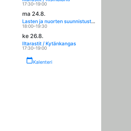
17:30–19:00
ma 24.8.
Lasten ja nuorten suunnistustreenit
18:00–19:30
ke 26.8.
Iltarastit / Kytänkangas
17:30–19:00
calendar_today
Kalenteri