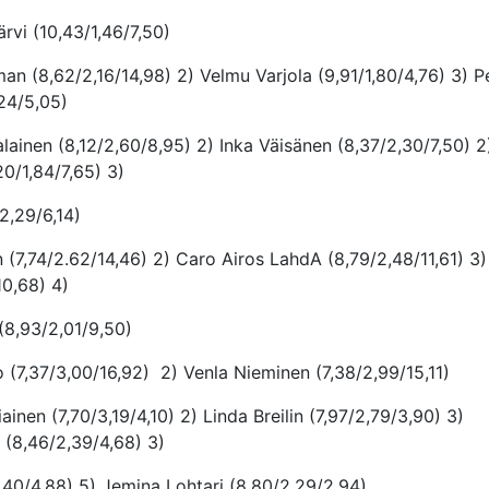
rvi (10,43/1,46/7,50)
an (8,62/2,16/14,98) 2) Velmu Varjola (9,91/1,80/4,76) 3) P
24/5,05)
alainen (8,12/2,60/8,95) 2) Inka Väisänen (8,37/2,30/7,50) 2
20/1,84/7,65) 3)
2,29/6,14)
in (7,74/2.62/14,46) 2) Caro Airos LahdA (8,79/2,48/11,61) 3)
10,68) 4)
(8,93/2,01/9,50)
 (7,37/3,00/16,92) 2) Venla Nieminen (7,38/2,99/15,11)
iainen (7,70/3,19/4,10) 2) Linda Breilin (7,97/2,79/3,90) 3)
 (8,46/2,39/4,68) 3)
,40/4,88) 5) Jemina Lohtari (8,80/2,29/2,94)