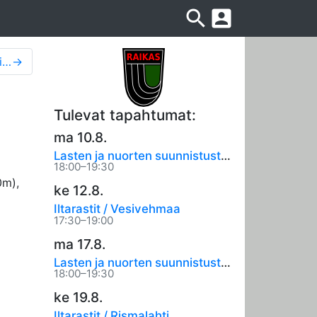
search
account_box
Uudet opasteet johdattavat suunnistustapahtumiin
→
Tulevat tapahtumat:
ma 10.8.
Lasten ja nuorten suunnistustreenit
18:00–19:30
0m),
ke 12.8.
Iltarastit / Vesivehmaa
17:30–19:00
ma 17.8.
Lasten ja nuorten suunnistustreenit
18:00–19:30
ke 19.8.
Iltarastit / Rismalahti