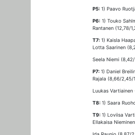
P5:
1) Paavo Ruotjä
P6:
1) Touko Sahlm
Rantanen (12,78/1,
T7:
1) Kaisla Haap
Lotta Saarinen (8,
Seela Niemi (8,42/
P7:
1) Daniel Breil
Rajala (8,66/2,45/
Luukas Vartiainen 
T8:
1) Saara Ruoho
T9:
1) Loviisa Vart
Ellakaisa Nieminen
Ida Raunio (8,87/2