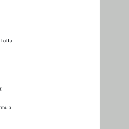
 Lotta
3)
ormula