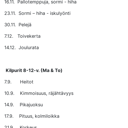
16.11. Pallotemppuja, sormi - hiha
23.11. Sormi – hiha - iskulyönti
30.11. Pelejä
7.12. Toivekerta
14.12. Joulurata
Kilpurit 8-12-v. (Ma & To)
7.9. Heitot
10.9. Kimmoisuus, räjähtävyys
14.9. Pikajuoksu
17.9. Pituus, kolmiloikka
21.9. Korkeus