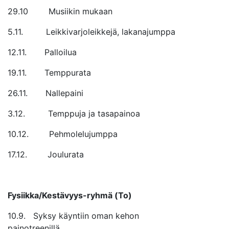
29.10 Musiikin mukaan
5.11. Leikkivarjoleikkejä, lakanajumppa
12.11. Palloilua
19.11. Temppurata
26.11. Nallepaini
3.12. Temppuja ja tasapainoa
10.12. Pehmolelujumppa
17.12. Joulurata
Fysiikka/Kestävyys-ryhmä (To)
10.9. Syksy käyntiin oman kehon
painotreenillä