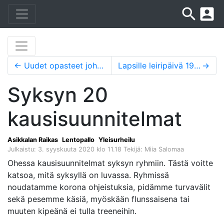
search
account_box
←
Uudet opasteet johdattavat suunnistustapahtumiin
Lapsille leiripäivä 19.9.
→
Syksyn 20
kausisuunnitelmat
Asikkalan Raikas
Lentopallo
Yleisurheilu
Julkaistu: 3. syyskuuta 2020 klo 11.18
Tekijä: Miia Salomaa
Ohessa kausisuunnitelmat syksyn ryhmiin. Tästä voitte
katsoa, mitä syksyllä on luvassa. Ryhmissä
noudatamme korona ohjeistuksia, pidämme turvavälit
sekä pesemme käsiä, myöskään flunssaisena tai
muuten kipeänä ei tulla treeneihin.