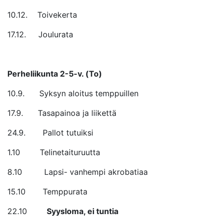
10.12. Toivekerta
17.12. Joulurata
Perheliikunta 2-5-v. (To)
10.9. Syksyn aloitus temppuillen
17.9. Tasapainoa ja liikettä
24.9. Pallot tutuiksi
1.10 Telinetaituruutta
8.10 Lapsi- vanhempi akrobatiaa
15.10 Temppurata
22.10
Syysloma, ei tuntia