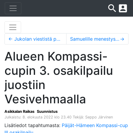
search
account_box
←
Jukolan viestistä paras sijoitus 30 vuoteen
Samuelille menestystä EM-Portugalista
→
Alueen Kompassi-
cupin 3. osakilpailu
juostiin
Vesivehmaalla
Asikkalan Raikas
Suunnistus
Julkaistu: 8. elokuuta 2022 klo 23.40
Tekijä: Seppo Järvinen
Lisätiedot tapahtumasta:
Päijät-Hämeen Kompassi-cup
III osakilpailu