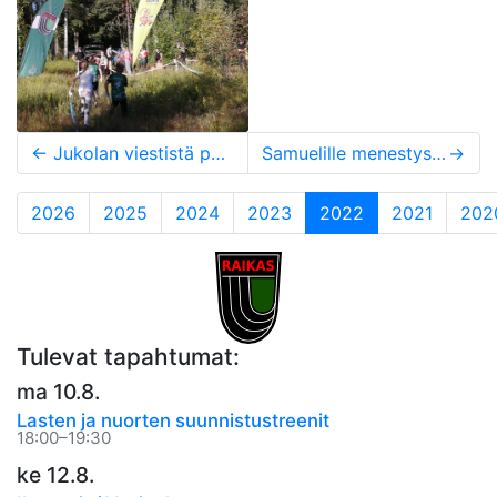
←
Jukolan viestistä paras sijoitus 30 vuoteen
Samuelille menestystä EM-Portugalista
→
(current)
2026
2025
2024
2023
2022
2021
202
Tulevat tapahtumat:
ma 10.8.
Lasten ja nuorten suunnistustreenit
18:00–19:30
ke 12.8.