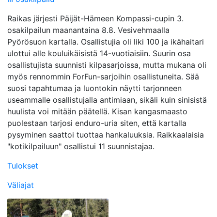
Raikas järjesti Päijät-Hämeen Kompassi-cupin 3.
osakilpailun maanantaina 8.8. Vesivehmaalla
Pyörösuon kartalla. Osallistujia oli liki 100 ja ikähaitari
ulottui alle kouluikäisistä 14-vuotiaisiin. Suurin osa
osallistujista suunnisti kilpasarjoissa, mutta mukana oli
myös rennommin ForFun-sarjoihin osallistuneita. Sää
suosi tapahtumaa ja luontokin näytti tarjonneen
useammalle osallistujalla antimiaan, sikäli kuin sinisistä
huulista voi mitään päätellä. Kisan kangasmaasto
puolestaan tarjosi enduro-uria siten, että kartalla
pysyminen saattoi tuottaa hankaluuksia. Raikkaalaisia
"kotikilpailuun" osallistui 11 suunnistajaa.
Tulokset
Väliajat