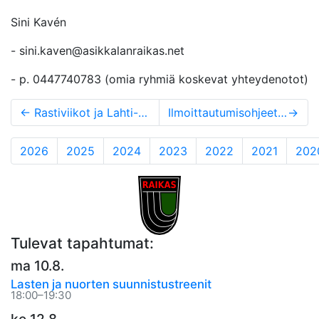
Sini Kavén
- sini.kaven@asikkalanraikas.net
- p. 0447740783 (omia ryhmiä koskevat yhteydenotot)
←
Rastiviikot ja Lahti-suunnistus
Ilmoittautumisohjeet Asikkalan Raikkaan liikuntaryhmiin 2018-2019
→
2026
2025
2024
2023
2022
2021
202
Tulevat tapahtumat:
ma 10.8.
Lasten ja nuorten suunnistustreenit
18:00–19:30
ke 12.8.