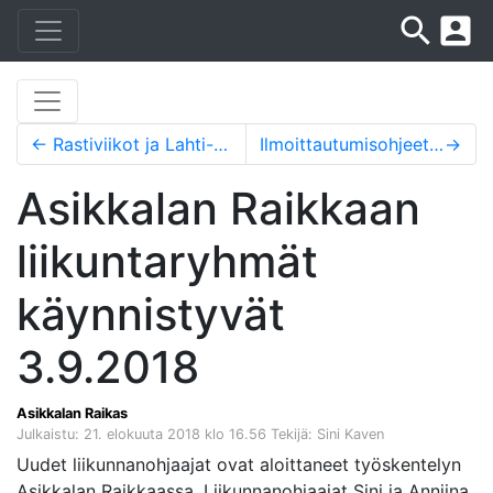
search
account_box
←
Rastiviikot ja Lahti-suunnistus
Ilmoittautumisohjeet Asikkalan Raikkaan liikuntaryhmiin 2018-2019
→
Asikkalan Raikkaan
liikuntaryhmät
käynnistyvät
3.9.2018
Asikkalan Raikas
Julkaistu: 21. elokuuta 2018 klo 16.56
Tekijä: Sini Kaven
Uudet liikunnanohjaajat ovat aloittaneet työskentelyn
Asikkalan Raikkaassa. Liikunnanohjaajat Sini ja Anniina