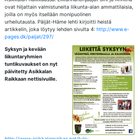
ovat hiljattain valmistuneita liikunta-alan ammattilaisia,
joilla on myös itsellään monipuolinen
urheilutausta. Päijät-Häme lehti kirjoitti heistä
artikkelin, joka löytyy lehden sivulta 4:
http://www.e-
pages.dk/paijat/297/
Syksyn ja kevään
liikuntaryhmien
tuntikuvaukset on nyt
päivitetty Asikkalan
Raikkaan nettisivuille.
http://www.asikkalanraikas.net/tule-