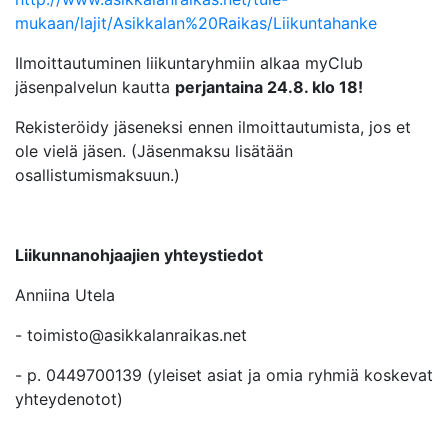
mukaan/lajit/Asikkalan%20Raikas/Liikuntahanke
Ilmoittautuminen liikuntaryhmiin alkaa myClub
jäsenpalvelun kautta
perjantaina 24.8. klo 18!
Rekisteröidy jäseneksi ennen ilmoittautumista, jos et
ole vielä jäsen. (Jäsenmaksu lisätään
osallistumismaksuun.)
Liikunnanohjaajien yhteystiedot
Anniina Utela
- toimisto@asikkalanraikas.net
- p. 0449700139 (yleiset asiat ja omia ryhmiä koskevat
yhteydenotot)